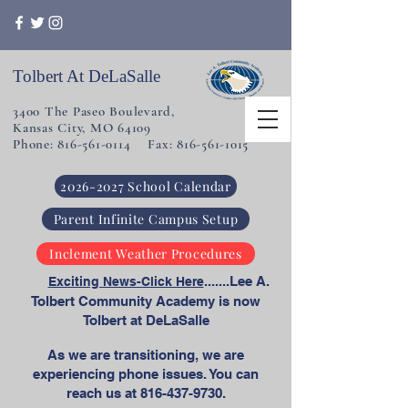
Tolbert At DeLaSalle
3400 The Paseo Boulevard,
Kansas City, MO 64109
Phone: 816-561-0114 Fax: 816-561-1015
2026-2027 School Calendar
Parent Infinite Campus Setup
Inclement Weather Procedures
​
.......Lee A.
Exciting News-Click Here
Tolbert Community Academy is now
Tolbert at DeLaSalle
As we are transitioning, we are
experiencing phone issues. You can
reach us at
816-437-9730
.