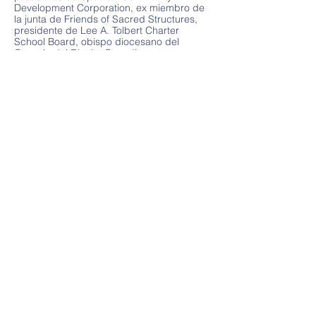
Development Corporation, ex miembro de
la junta de Friends of Sacred Structures,
presidente de Lee A. Tolbert Charter
School Board, obispo diocesano del
Consejo del Distrito Canadiense y
presidente del Consejo del Distrito
Noroeste de las Asambleas Pentecostales
del Mundo. El obispo Tolbert se casó con
Emelda Tolbert en 1978. De este
matrimonio nacieron dos hijos, Mark, Jr.
(Gone Home to Glory) y Britton Elliot.
T
a escuela autónoma Lee A. Tolbert
Community Academy fue fundada por el
obispo Mark Tolbert en 1999. El primer año
abrió con 287 estudiantes. Ahora el
alumnado supera los 500. El Distrito
Escolar de Academias Charter Tolbert está
acreditado y tiene una lista de espera de
estudiantes para inscribirse. Hemos
logrado ayudar a cientos de jóvenes y
adultos a encontrar ayuda y dirección para
su futuro.