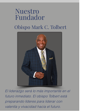
Nuestro
Fundador
Obispo Mark C. Tolbert
El liderazgo será lo más importante en el
futuro inmediato. El obispo Tolbert está
preparando líderes para liderar con
valentía y vivacidad hacia el futuro.